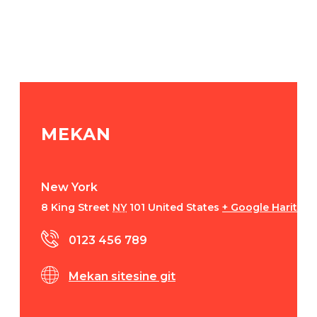
MEKAN
New York
8 King Street
NY
101
United States
+ Google Haritalar
0123 456 789
Mekan sitesine git